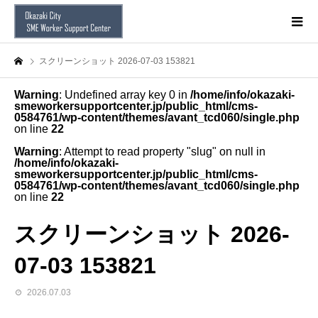
スクリーンショット 2026-07-03 153821
Warning
: Undefined array key 0 in
/home/info/okazaki-
smeworkersupportcenter.jp/public_html/cms-
0584761/wp-content/themes/avant_tcd060/single.php
on line
22
Warning
: Attempt to read property "slug" on null in
/home/info/okazaki-
smeworkersupportcenter.jp/public_html/cms-
0584761/wp-content/themes/avant_tcd060/single.php
on line
22
スクリーンショット 2026-
07-03 153821
2026.07.03